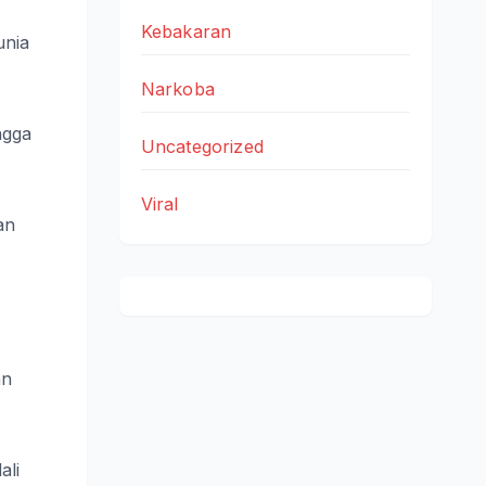
Kebakaran
unia
Narkoba
ngga
Uncategorized
Viral
an
an
ali