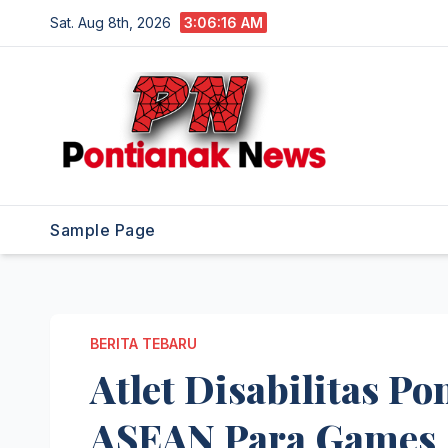
Skip
Sat. Aug 8th, 2026
3:06:18 AM
to
content
Sample Page
BERITA TEBARU
Atlet Disabilitas P
ASEAN Para Games