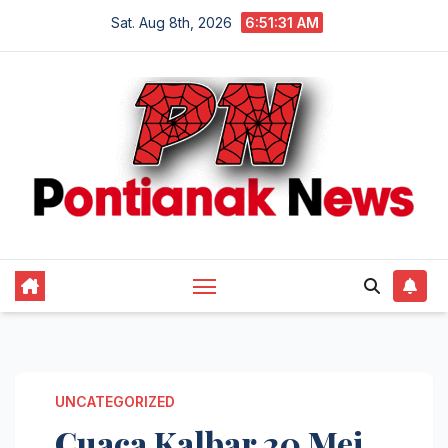
Skip
Sat. Aug 8th, 2026
6:51:32 AM
to
content
UNCATEGORIZED
Cuaca Kalbar 20 Mei