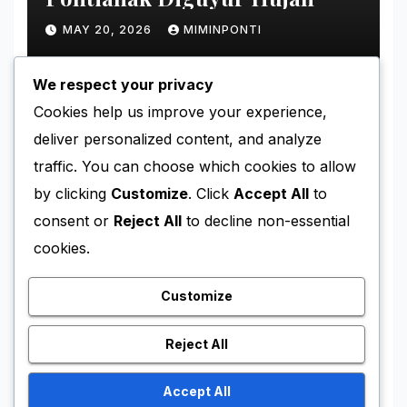
MAY 20, 2026
MIMINPONTI
We respect your privacy
Cookies help us improve your experience,
deliver personalized content, and analyze
UNCATEGORIZED
traffic. You can choose which cookies to allow
Aleksandar Nikolov Jadi
by clicking
Customize
. Click
Accept All
to
Magnet AVC 2026 di
consent or
Reject All
to decline non-essential
Pontianak
MAY 14, 2026
MIMINPONTI
cookies.
Customize
Reject All
UNCATEGORIZED
Pontianak Bersiap Jadi Tuan
Accept All