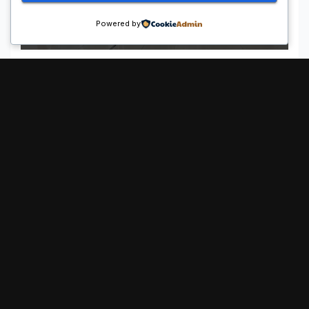
Rumah Ajang Voli Asia
Powered by
MAY 11, 2026
MIMINPONTI
Proudly powered by WordPress
|
Theme:
Pulse News
by
Themeansar
.
Sample Page