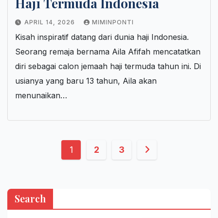
Haji Termuda Indonesia
APRIL 14, 2026
MIMINPONTI
Kisah inspiratif datang dari dunia haji Indonesia.
Seorang remaja bernama Aila Afifah mencatatkan
diri sebagai calon jemaah haji termuda tahun ini. Di
usianya yang baru 13 tahun, Aila akan
menunaikan…
Posts
1
2
3
pagination
Search