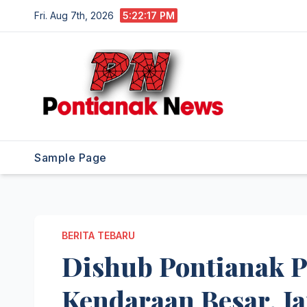
Skip
Fri. Aug 7th, 2026
5:22:18 PM
to
content
Sample Page
BERITA TEBARU
Dishub Pontianak P
Kendaraan Besar, J