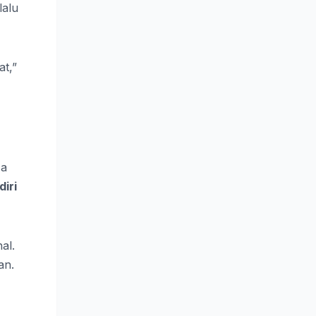
lalu
at,”
Ia
diri
al.
an.