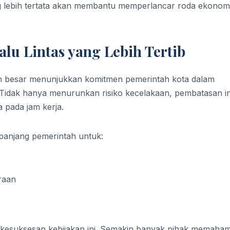
ng lebih tertata akan membantu memperlancar roda ekonom
lu Lintas yang Lebih Tertib
n besar menunjukkan komitmen pemerintah kota dalam
i. Tidak hanya menurunkan risiko kecelakaan, pembatasan in
 pada jam kerja.
a panjang pemerintah untuk:
raan
kesuksesan kebijakan ini. Semakin banyak pihak memaham