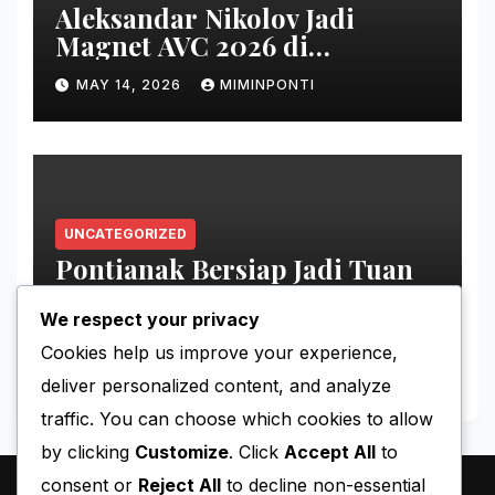
Aleksandar Nikolov Jadi
Magnet AVC 2026 di
Pontianak
MAY 14, 2026
MIMINPONTI
UNCATEGORIZED
Pontianak Bersiap Jadi Tuan
Rumah Ajang Voli Asia
We respect your privacy
MAY 11, 2026
MIMINPONTI
Cookies help us improve your experience,
deliver personalized content, and analyze
traffic. You can choose which cookies to allow
by clicking
Customize
. Click
Accept All
to
consent or
Reject All
to decline non-essential