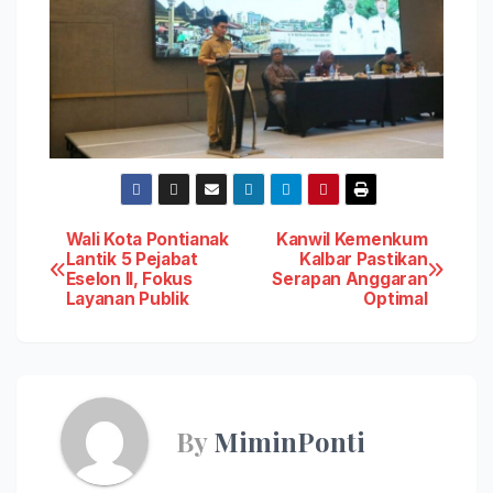
Post
Wali Kota Pontianak
Kanwil Kemenkum
Lantik 5 Pejabat
Kalbar Pastikan
Eselon II, Fokus
Serapan Anggaran
navigation
Layanan Publik
Optimal
By
MiminPonti