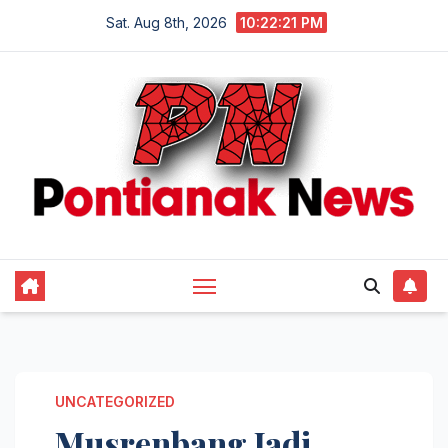
Skip
Sat. Aug 8th, 2026
10:22:22 PM
to
content
UNCATEGORIZED
Musrenbang Jadi