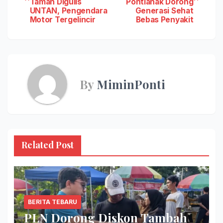
navigation
Taman Digulis
Pontianak Dorong
UNTAN, Pengendara
Generasi Sehat
Motor Tergelincir
Bebas Penyakit
By
MiminPonti
Related Post
BERITA TEBARU
PLN Dorong Diskon Tambah