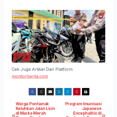
Cek Juga Artikel Dari Platform
monitorberita.com
Post
Warga Pontianak
Program Imunisasi
Keluhkan Jalan Licin
Japanese
di Marka Merah
Encephalitis di