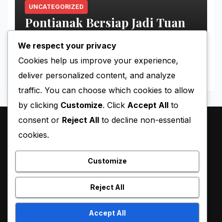
UNCATEGORIZED
Pontianak Bersiap Jadi Tuan
Rumah Ajang Voli Asia
We respect your privacy
MAY 11, 2026
MIMINPONTI
Cookies help us improve your experience,
deliver personalized content, and analyze
traffic. You can choose which cookies to allow
by clicking
Customize
. Click
Accept All
to
consent or
Reject All
to decline non-essential
cookies.
Customize
Reject All
Proudly powered by WordPress
|
Theme:
Pulse News
by
Accept All
Themeansar
.