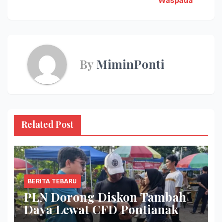
Waspada
By
MiminPonti
Related Post
BERITA TEBARU
PLN Dorong Diskon Tambah
Daya Lewat CFD Pontianak