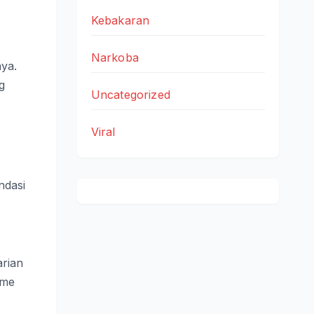
Kebakaran
Narkoba
nya.
g
Uncategorized
Viral
ndasi
arian
tme