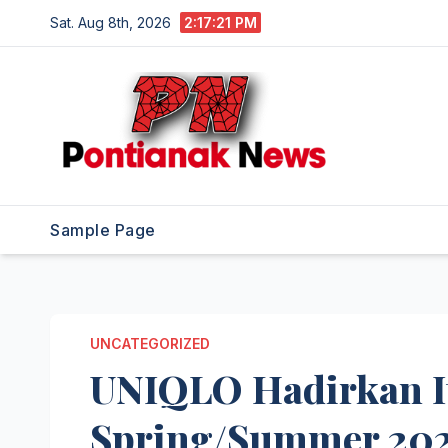
Skip
Sat. Aug 8th, 2026
2:17:22 PM
to
content
Sample Page
UNCATEGORIZED
UNIQLO Hadirkan It
Spring/Summer 20