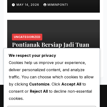
Pontianak
MAY 14, 2026
MIMINPONTI
UNCATEGORIZED
Pontianak Bersiap Jadi Tuan
Rumah Ajang Voli Asia
We respect your privacy
MAY 11, 2026
MIMINPONTI
Cookies help us improve your experience,
deliver personalized content, and analyze
traffic. You can choose which cookies to allow
by clicking
Customize
. Click
Accept All
to
consent or
Reject All
to decline non-essential
cookies.